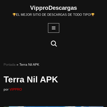
VipproDescargas
Saltar
EL MEJOR SITIO DE DESCARGAS DE TODO TIPO!
al
contenido
Portada
»
Terra Nil APK
Terra Nil APK
por
VIPPRO