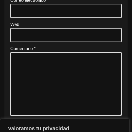
Correo electrónico
*
Web
Comentario
*
Valoramos tu privacidad
Guarda mi nombre, correo electrónico y web en este