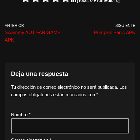
[Total:
0
Promedio:
0
]
ANTERIOR
SIGUIENTE
Swammy AOT FAN GAME
Pumpkin Panic APK
APK
Deja una respuesta
Tu dirección de correo electrónico no será publicada.
Los
campos obligatorios están marcados con
*
Nombre
*