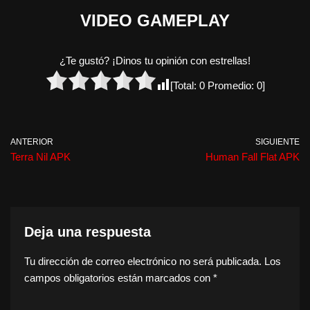
VIDEO GAMEPLAY
¿Te gustó? ¡Dinos tu opinión con estrellas!
[Total:
0
Promedio:
0
]
ANTERIOR
SIGUIENTE
Terra Nil APK
Human Fall Flat APK
Deja una respuesta
Tu dirección de correo electrónico no será publicada.
Los
campos obligatorios están marcados con
*