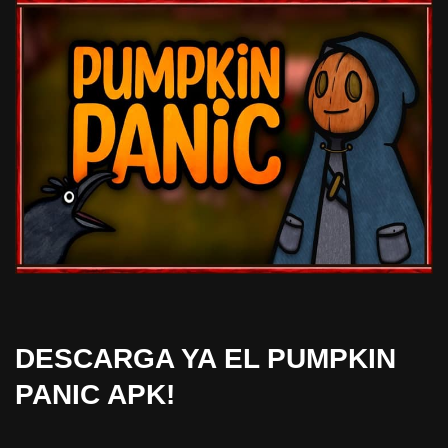
DESCARGA YA EL PUMPKIN
PANIC APK!