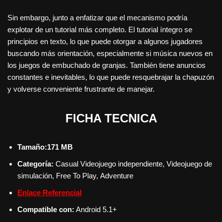
Sin embargo, junto a enfatizar que el mecanismo podría
explotar de un tutorial más completo. El tutorial íntegro se
principios en texto, lo que puede otorgar a algunos jugadores
buscando más orientación, especialmente si música nuevos en
los juegos de embuchado de granjas. También tiene anuncios
constantes e inevitables, lo que puede resquebrajar la chapuzón
y volverse conveniente frustrante de manejar.
FICHA TECNICA
Tamaño:171 MB
Categoría:
Casual
Videojuego independiente, Videojuego de
simulación, Free To Play, Adventure
Enlace Referencial
Compatible con:
Android 5.1+