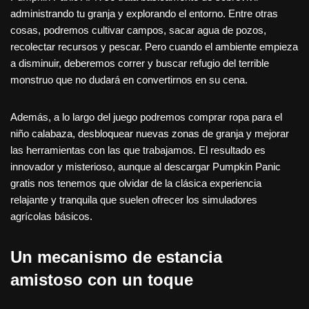
administrando tu granja y explorando el entorno. Entre otras
cosas, podremos cultivar campos, sacar agua de pozos,
recolectar recursos y pescar. Pero cuando el ambiente empieza
a disminuir, deberemos correr y buscar refugio del terrible
monstruo que no dudará en convertirnos en su cena.
Además, a lo largo del juego podremos comprar ropa para el
niño calabaza, desbloquear nuevas zonas de granja y mejorar
las herramientas con las que trabajamos. El resultado es
innovador y misterioso, aunque al descargar Pumpkin Panic
gratis nos tenemos que olvidar de la clásica experiencia
relajante y tranquila que suelen ofrecer los simuladores
agrícolas básicos.
Un mecanismo de estancia
amistoso con un toque