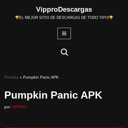
VipproDescargas
Saltar
EL MEJOR SITIO DE DESCARGAS DE TODO TIPO!
al
contenido
Portada
»
Pumpkin Panic APK
Pumpkin Panic APK
por
VIPPRO