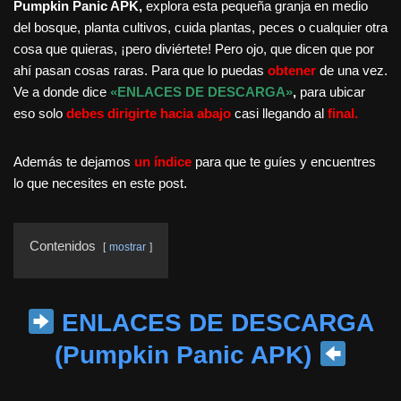
Pumpkin Panic APK,
explora esta pequeña granja en medio
del bosque, planta cultivos, cuida plantas, peces o cualquier otra
cosa que quieras, ¡pero diviértete! Pero ojo, que dicen que por
ahí pasan cosas raras. Para que lo puedas
obtener
de una vez.
Ve a donde dice
«ENLACES DE DESCARGA»
,
para ubicar
eso solo
debes dirigirte hacia abajo
casi llegando al
final.
Además te dejamos
un índice
para que te guíes y encuentres
lo que necesites en este post.
Contenidos
mostrar
ENLACES DE DESCARGA
(Pumpkin Panic APK)