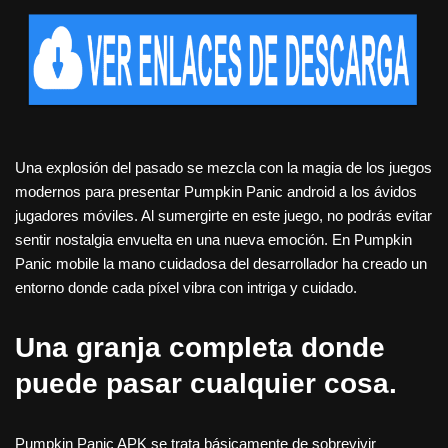
Una explosión del pasado se mezcla con la magia de los juegos
modernos para presentar Pumpkin Panic android a los ávidos
jugadores móviles. Al sumergirte en este juego, no podrás evitar
sentir nostalgia envuelta en una nueva emoción. En Pumpkin
Panic mobile la mano cuidadosa del desarrollador ha creado un
entorno donde cada píxel vibra con intriga y cuidado.
Una granja completa donde
puede pasar cualquier cosa.
Pumpkin Panic APK se trata básicamente de sobrevivir