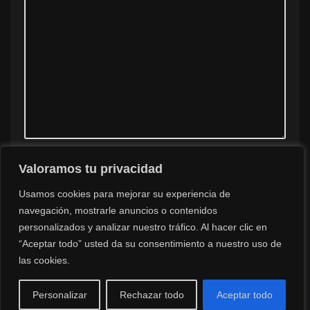
Valoramos tu privacidad
Guarda mi nombre, correo electrónico y web en este
navegador para la próxima vez que comente.
Usamos cookies para mejorar su experiencia de
navegación, mostrarle anuncios o contenidos
personalizados y analizar nuestro tráfico. Al hacer clic en
“Aceptar todo” usted da su consentimiento a nuestro uso de
las cookies.
Personalizar
Rechazar todo
Aceptar todo