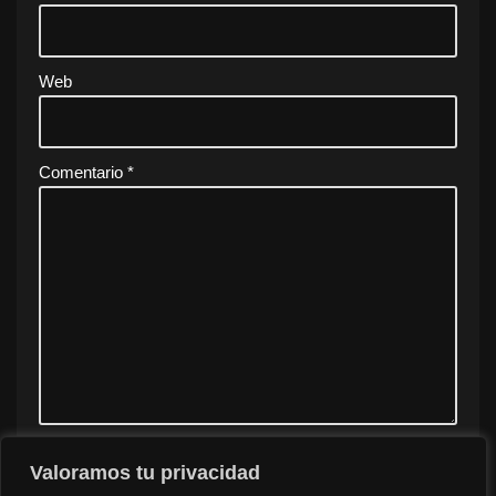
Web
Comentario
*
Valoramos tu privacidad
Guarda mi nombre, correo electrónico y web en este