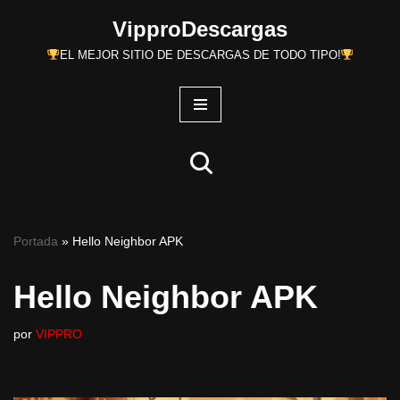
VipproDescargas
Saltar
EL MEJOR SITIO DE DESCARGAS DE TODO TIPO!
al
contenido
Portada
»
Hello Neighbor APK
Hello Neighbor APK
por
VIPPRO