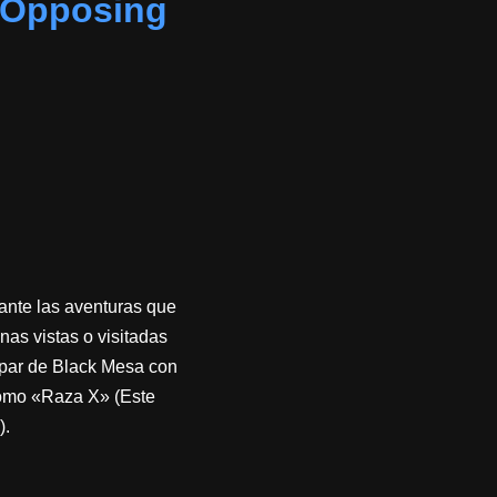
 Opposing
rante las aventuras que
as vistas o visitadas
apar de Black Mesa con
como «Raza X» (Este
).