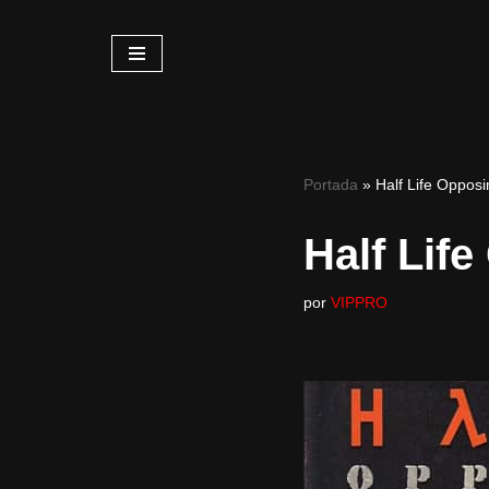
Saltar
al
contenido
Portada
»
Half Life Oppos
Half Lif
por
VIPPRO