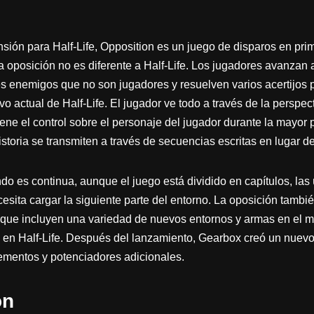
ón para Half-Life, Opposition es un juego de disparos en pri
a oposición no es diferente a Half-Life. Los jugadores avanzan a
s enemigos que no son jugadores y resuelven varios acertijos p
tivo actual de Half-Life. El jugador ve todo a través de la perspe
ene el control sobre el personaje del jugador durante la mayor p
storia se transmiten a través de secuencias escritas en lugar d
do es continua, aunque el juego está dividido en capítulos, la
esita cargar la siguiente parte del entorno. La oposición tambi
 que incluyen una variedad de nuevos entornos y armas en el 
do en Half-Life. Después del lanzamiento, Gearbox creó un nuev
ementos y potenciadores adicionales.
ón