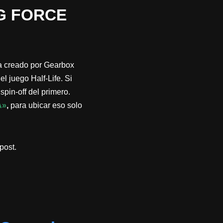
G FORCE
a creado por Gearbox
l juego Half-Life. Si
pin-off del primero.
A»
,
para ubicar eso solo
post.