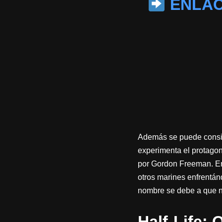
ENLACE
Además se puede conside
experimenta el protagon
por Gordon Freeman. En 
otros marines enfrentá
nombre se debe a que ni 
Half-Life: