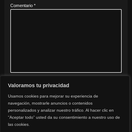
Comentario
*
Valoramos tu privacidad
Guarda mi nombre, correo electrónico y web en este
navegador para la próxima vez que comente.
Usamos cookies para mejorar su experiencia de
navegación, mostrarle anuncios o contenidos
personalizados y analizar nuestro tráfico. Al hacer clic en
“Aceptar todo” usted da su consentimiento a nuestro uso de
las cookies.