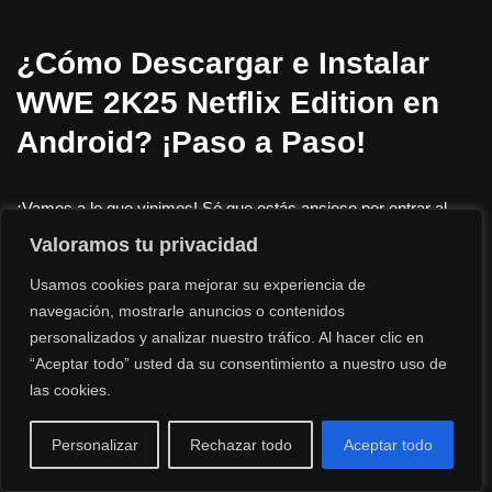
¿Cómo Descargar e Instalar
WWE 2K25 Netflix Edition en
Android? ¡Paso a Paso!
¡Vamos a lo que vinimos! Sé que estás ansioso por entrar al
ring, pero para que el juego corra como la seda, hay que hacer
Valoramos tu privacidad
las cosas bien. En
VipproDescargas
te lo ponemos en bandeja
Usamos cookies para mejorar su experiencia de
de plata. Olvídate de registros complicados o saltar mil
navegación, mostrarle anuncios o contenidos
anuncios; aquí vamos al grano. Sigue estos pasos y en menos
personalizados y analizar nuestro tráfico. Al hacer clic en
de lo que dura una cuenta de tres, estarás aplicando un RKO.
“Aceptar todo” usted da su consentimiento a nuestro uso de
las cookies.
Asegura el terreno:
Lo primero es lo primero. Dirígete a la
sección de descarga directa en nuestro sitio
Personalizar
Rechazar todo
Aceptar todo
VipproDescargas
. Haz clic en el enlace y verás que la
descarga inicia a máxima velocidad. Nada de esperas