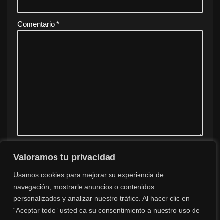
Comentario
*
Valoramos tu privacidad
Guarda mi nombre, correo electrónico y web en este
navegador para la próxima vez que comente.
Usamos cookies para mejorar su experiencia de
navegación, mostrarle anuncios o contenidos
personalizados y analizar nuestro tráfico. Al hacer clic en
“Aceptar todo” usted da su consentimiento a nuestro uso de