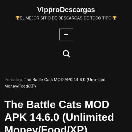
VipproDescargas
Saltar
EL MEJOR SITIO DE DESCARGAS DE TODO TIPO!
al
contenido
Portada
»
The Battle Cats MOD APK 14.6.0 (Unlimited
Money/Food/XP)
The Battle Cats MOD
APK 14.6.0 (Unlimited
Money/Food/XP)