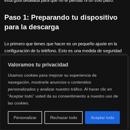
esta guía detallada para que no te pierdas ni un solo paso.
Paso 1: Preparando tu dispositivo
para la descarga
Lo primero que tienes que hacer es un pequeño ajuste en la
configuración de tu teléfono. Esto es una medida de seguridad
que tienen los dispositivos Android para protegerte de
Valoramos tu privacidad
aplicaciones maliciosas, pero en este caso, es necesario para
instalar el
MOD APK
que te ofrecemos. No te preocupes, el
Usamos cookies para mejorar su experiencia de
archivo es seguro.
navegación, mostrarle anuncios o contenidos
personalizados y analizar nuestro tráfico. Al hacer clic en
Ve a la
Configuración
de tu teléfono.
“Aceptar todo” usted da su consentimiento a nuestro uso de
las cookies.
Busca la sección de
«Aplicaciones y notificaciones»
o
«Seguridad»
. El nombre puede variar un poco dependiendo
Personalizar
Rechazar todo
Aceptar todo
del modelo y la versión de Android que tengas.
Busca la opción que dice
«Instalar aplicaciones