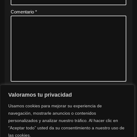
Comentario
*
Valoramos tu privacidad
Guarda mi nombre, correo electrónico y web en este
navegador para la próxima vez que comente.
Usamos cookies para mejorar su experiencia de
navegación, mostrarle anuncios o contenidos
personalizados y analizar nuestro tráfico. Al hacer clic en
“Aceptar todo” usted da su consentimiento a nuestro uso de
las cookies.