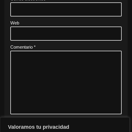
Web
Comentario
*
Valoramos tu privacidad
Guarda mi nombre, correo electrónico y web en este