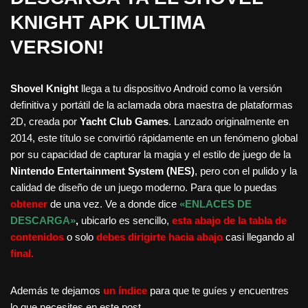
KNIGHT APK ULTIMA
VERSION!
Shovel Knight
llega a tu dispositivo Android como la versión
definitiva y portátil de la aclamada obra maestra de plataformas
2D, creada por
Yacht Club Games
. Lanzado originalmente en
2014, este título se convirtió rápidamente en un fenómeno global
por su capacidad de capturar la magia y el estilo de juego de la
Nintendo Entertainment System (NES)
, pero con el pulido y la
calidad de diseño de un juego moderno. Para que lo puedas
obtener
de una vez. Ve a donde dice
«ENLACES DE
DESCARGA»
,
ubicarlo es sencillo,
esta abajo de la tabla de
contenidos
o solo
debes dirigirte hacia abajo
casi llegando al
final.
Además te dejamos
un índice
para que te guíes y encuentres
lo que necesites en este post.