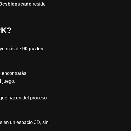
 Desbloqueado
reside
PK?
luye más de
90 puzles
 encontrarás
l juego.
 que hacen del proceso
s en un espacio 3D, sin