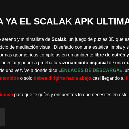
 YA EL SCALAK APK ULTIMA
o sereno y minimalista de
Scalak
, un juego de puzles 3D que es
icio de meditación visual. Diseñado con una estética limpia y so
n formas geométricas complejas en un ambiente
libre de estrés
conectar y poner a prueba tu
razonamiento espacial
de una ma
de una vez. Ve a donde dice
«ENLACES DE DESCARGA»
,
ub
ontenidos
o solo
debes dirigirte hacia abajo
casi llegando al
f
índice
para que te guíes y encuentres lo que necesites en este 