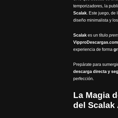
temporizadores, la publi
Scalak
. Este juego, de 
diseño minimalista y los
Scalak
es un título
pre
VipproDescargas.com
experiencia de forma
gr
Prepárate para sumergir
descarga directa y se
perfección.
La Magia d
del Scalak