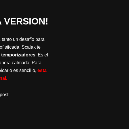
 VERSION!
 tanto un desafío para
fisticada, Scalak te
 y temporizadores
. Es el
nera calmada. Para
icarlo es sencillo,
esta
inal.
post.