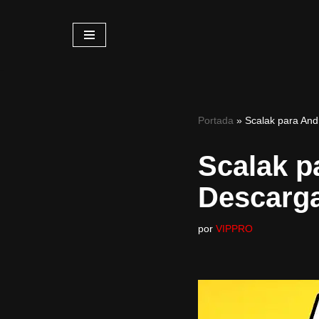
Saltar
al
contenido
Portada
»
Scalak para And
Scalak p
Descarg
por
VIPPRO