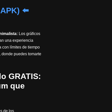
 APK)
⬅️
nimalista:
Los gráficos
zan una experiencia
a con límites de tiempo
, donde puedes tomarte
do GRATIS:
ium que
s de los