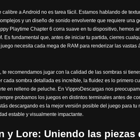
 calibre a Android no es tarea fácil. Estamos hablando de textur
complejos y un diseño de sonido envolvente que requiere una g
py Playtime Chapter 6 corra suave en tu dispositivo, hemos a
Es fundamental que, antes de iniciar tu partida, cierres cualq
 juego necesita cada mega de RAM para renderizar las vastas ár
o, te recomendamos jugar con la calidad de las sombras si tiene
cada sombra detallada es increíble, la fluidez es lo primero c
irte en relleno de peluche. En VipproDescargas nos preocupamo
siempre probamos los juegos en distintos terminales antes de c
tás descargando es la mejor versión posible del juego para tu 
idad estable y visualmente impactante.
n y Lore: Uniendo las piezas 