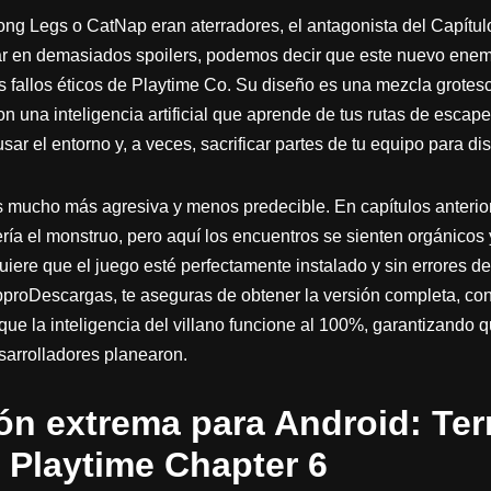
g Legs o CatNap eran aterradores, el antagonista del Capítulo 
ar en demasiados spoilers, podemos decir que este nuevo enem
s fallos éticos de Playtime Co. Su diseño es una mezcla grotes
con una inteligencia artificial que aprende de tus rutas de escape
ar el entorno y, a veces, sacrificar partes de tu equipo para dis
es mucho más agresiva y menos predecible. En capítulos anterio
ría el monstruo, pero aquí los encuentros se sienten orgánicos y 
iere que el juego esté perfectamente instalado y sin errores de 
pproDescargas, te aseguras de obtener la versión completa, con
que la inteligencia del villano funcione al 100%, garantizando 
arrolladores planearon.
ón extrema para Android: Ter
Playtime Chapter 6