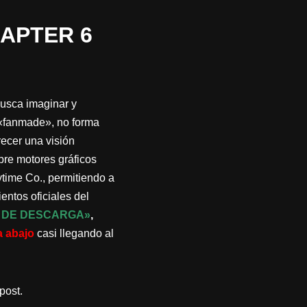
APTER 6
busca imaginar y
n «fanmade», no forma
frecer una visión
bre motores gráficos
ytime Co., permitiendo a
entos oficiales del
 DE DESCARGA»
,
a abajo
casi llegando al
post.