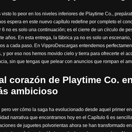
isto lo peor en los niveles inferiores de Playtime Co., prepárat
os espera en este nuevo capítulo redefine por completo el concep
6 no es solo una continuación; es el cierre de un círculo de pe
te años. En esta entrega, la fábrica ya no es solo un escenario
irnos a cada paso. En VipproDescargas entendemos perfectame
, y por eso nos hemos movido cielo y tierra para ofrecerte el a
encia, sin que tengas que pelear con anuncios que rompan el am
 al corazón de Playtime Co. e
ás ambicioso
a, pero ver cómo la saga ha evolucionado desde aquel primer e
dad narrativa que encontramos hoy en el Capítulo 6 es sencill
aciones de juguetes polvorientas ahora se han transformado en