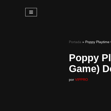
Saltar
al
contenido
Portada
»
Poppy Playtime
Poppy Pl
Game) D
por
VIPPRO