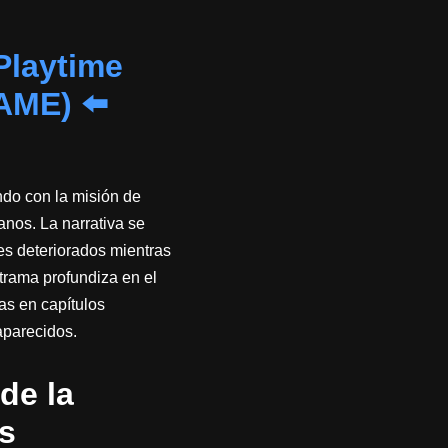
laytime
GAME)
⬅️
ndo con la misión de
nos. La narrativa se
es deteriorados mientras
trama profundiza en el
as en capítulos
aparecidos.
de la
s