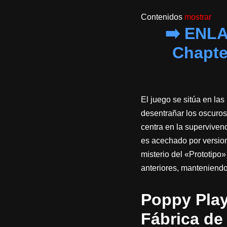
Contenidos
mostrar
➡️ ENL
Chapt
El juego se sitúa en la
desentrañar los oscuros
centra en la superviven
es acechado por version
misterio del «Prototipo
anteriores, manteniendo
Poppy Play
Fábrica de