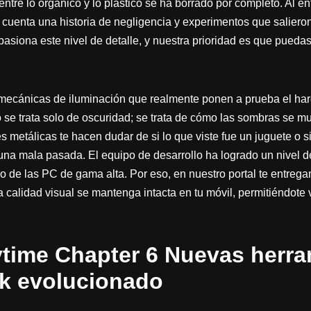
ntre lo orgánico y lo plástico se ha borrado por completo. Al en
 cuenta una historia de negligencia y experimentos que salieron
siona este nivel de detalle, y nuestra prioridad es que puedas 
 mecánicas de iluminación que realmente ponen a prueba el ha
o se trata solo de oscuridad; se trata de cómo las sombras se 
ies metálicas te hacen dudar de si lo que viste fue un juguete o 
na mala pasada. El equipo de desarrollo ha logrado un nivel de
o de las PC de gama alta. Por eso, en nuestro portal te entrega
calidad visual se mantenga intacta en tu móvil, permitiéndote vi
time Chapter 6 Nuevas herra
k evolucionado