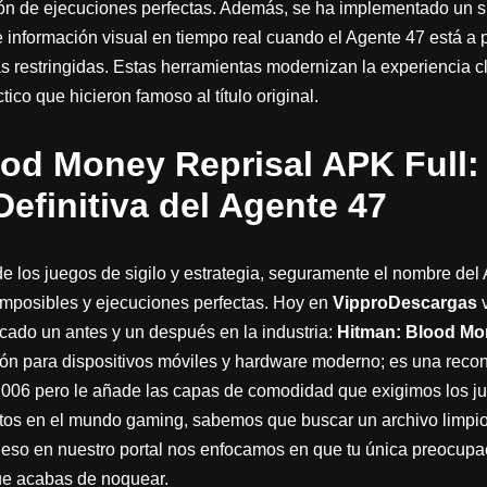
ación de ejecuciones perfectas. Además, se ha implementado un 
 información visual en tiempo real cuando el Agente 47 está a 
s restringidas. Estas herramientas modernizan la experiencia cl
ctico que hicieron famoso al título original.
od Money Reprisal APK Full:
Definitiva del Agente 47
e los juegos de sigilo y estrategia, seguramente el nombre del
imposibles y ejecuciones perfectas. Hoy en
VipproDescargas
v
ado un antes y un después en la industria:
Hitman: Blood Mo
ón para dispositivos móviles y hardware moderno; es una recon
2006 pero le añade las capas de comodidad que exigimos los j
tos en el mundo gaming, sabemos que buscar un archivo limpio
r eso en nuestro portal nos enfocamos en que tu única preocup
ue acabas de noquear.