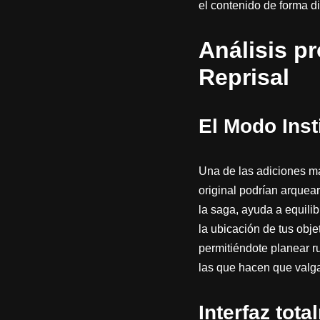
el contenido de forma d
Análisis p
Reprisal
El Modo Inst
Una de las adiciones más
original podrían arquea
la saga, ayuda a equilibr
la ubicación de tus obje
permitiéndote planear r
las que hacen que valga 
Interfaz tot