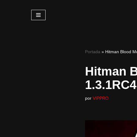
Saltar
al
contenido
Portada
»
Hitman Blood M
Hitman B
1.3.1RC
por
VIPPRO