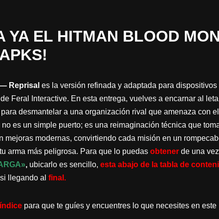
 YA EL HITMAN BLOOD MO
 APKS!
— Reprisal
es la versión refinada y adaptada para dispositivos
 de Feral Interactive. En esta entrega, vuelves a encarnar al let
 para desmantelar a una organización rival que amenaza con el
 no es un simple puerto; es una reimaginación técnica que toma
con mejoras modernas, convirtiendo cada misión en un rompeca
 tu arma más peligrosa. Para que lo puedas
obtener
de una vez
ARGA»
,
ubicarlo es sencillo,
esta abajo de la tabla de conten
si llegando al
final.
índice
para que te guíes y encuentres lo que necesites en este 