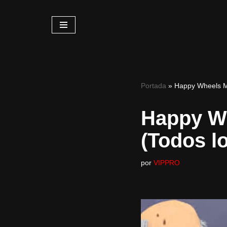
Saltar
al
contenido
Portada
»
Happy Wheels MO
Happy W
(Todos l
por
VIPPRO