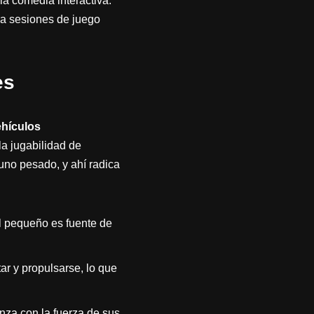
a comedia interactiva.
ra sesiones de juego
es
ehículos
la jugabilidad de
uno pesado, y ahí radica
el pequeño es fuente de
r y propulsarse, lo que
nza con la fuerza de sus