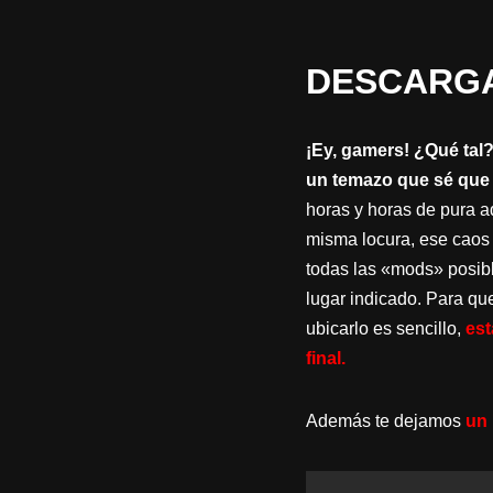
DESCARGA
¡Ey, gamers! ¿Qué tal?
un temazo que sé que 
horas y horas de pura a
misma locura, ese caos c
todas las «mods» posible
lugar indicado. Para qu
ubicarlo es sencillo,
est
final.
Además te dejamos
un 