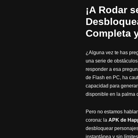
¡A Rodar s
Desbloquea
Completa y
¿Alguna vez te has preg
una serie de obstáculos
responder a esa pregunt
de Flash en PC, ha caut
capacidad para generar r
disponible en la palma d
Pero no estamos habland
corona: la
APK de Happ
desbloquear personajes 
instantánea y sin límite