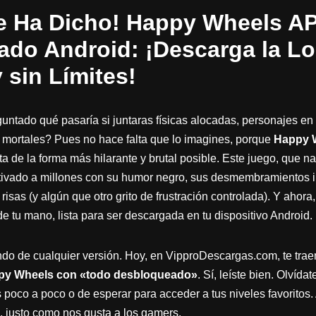
e Ha Dicho! Happy Wheels A
do Android: ¡Descarga la Lo
 sin Límites!
untado qué pasaría si juntaras físicas alocadas, personajes en 
 mortales? Pues no hace falta que lo imagines, porque
Happy 
a de la forma más hilarante y brutal posible. Este juego, que
ivado a millones con su humor negro, sus desmembramientos in
isas (y algún que otro grito de frustración controlada). Y ahora
e tu mano, lista para ser descargada en tu dispositivo Android.
o de cualquier versión. Hoy, en VipproDescargas.com, te traem
y Wheels con «todo desbloqueado»
. Sí, leíste bien. Olvída
poco a poco o de esperar para acceder a tus niveles favoritos. 
s, justo como nos gusta a los gamers.