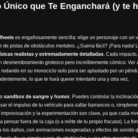
Único que Te Enganchará (y te ha
heels
es engañosamente sencilla: elige un personaje con un v
e de pistas de obstáculos mortales. ¿Suena fácil? ¡Para nada! L
ísicas realistas y extremadamente detalladas
. Cada impacto,
un desmembramiento grotesco pero increíblemente cómico. Ver a
 rodando en su monociclo solo para ser aplastado por un péndu
ndentemente, lo que te hará querer intentarlo una y otra vez.
ro
sandbox de sangre y humor
. Puedes controlar la inclinaci
usar el impulso de tu vehículo para saltar barrancos o, simpleme
 improvisación y la experimentación son clave, ya que cada niv
a pensar fuera de la caja (o a reírte de tu propio fracaso). La fo
 los daños, con animaciones exageradas y efectos de sonido qu