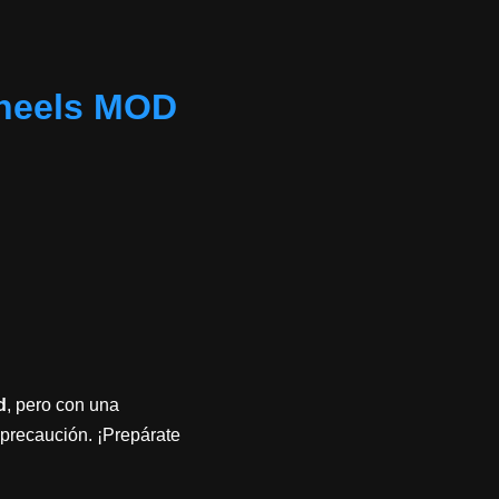
heels MOD
d
, pero con una
 precaución. ¡Prepárate