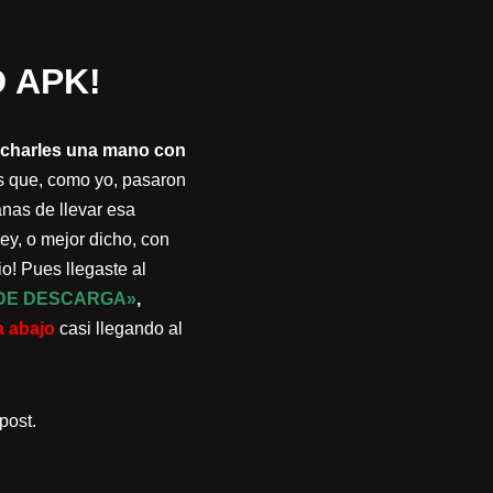
 APK!
 echarles una mano con
s que, como yo, pasaron
anas de llevar esa
ley, o mejor dicho, con
o! Pues llegaste al
DE DESCARGA»
,
a abajo
casi llegando al
post.