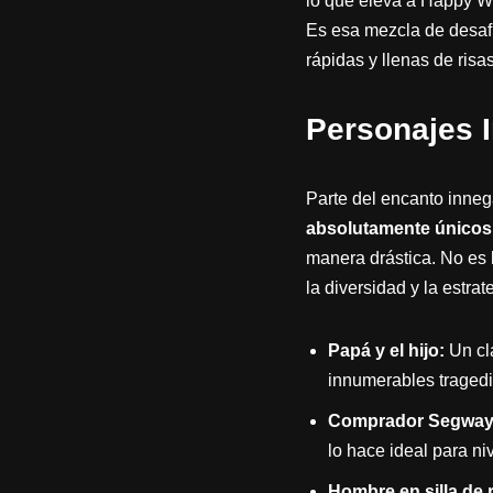
lo que eleva a Happy Wh
Es esa mezcla de desafí
rápidas y llenas de risas
Personajes I
Parte del encanto inne
absolutamente únicos
manera drástica. No es 
la diversidad y la estrat
Papá y el hijo:
Un clá
innumerables tragedi
Comprador Segway
lo hace ideal para ni
Hombre en silla de 