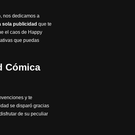
o, nos dedicamos a
a sola publicidad
que te
 que el caos de Happy
reativas que puedas
d Cómica
nvenciones y te
idad se disparó gracias
isfrutar de su peculiar