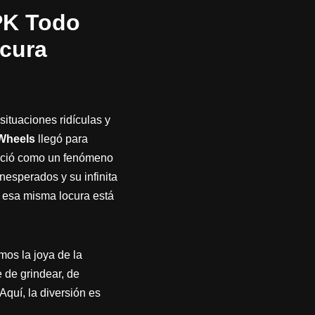
PK Todo
cura
situaciones ridículas y
Wheels
llegó para
 nació como un fenómeno
esperados y su infinita
, esa misma locura está
os la joya de la
te de grindear, de
Aquí, la diversión es