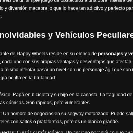
eels de un simple juego de obstáculos a una obra maestra de l
o y diversión macabra lo que lo hace tan adictivo y perfecto pa
.
nolvidables y Vehículos Peculiar
gable de Happy Wheels reside en su elenco de
personajes y v
, cada uno con sus propias ventajas y desventajas que afectan 
lo mismo intentar pasar un nivel con un personaje ágil que con 
egia oculta en la brutalidad:
sico. Papá en bicicleta y su hijo en la canasta. La fragilidad d
as cómicas. Son rápidos, pero vulnerables.
:
Un hombre de negocios en su segway motorizado. Puede salta
veles con saltos o plataformas, pero es un blanco grande.
ruedas:
Quizás el más icónico. Un anciano parapléjico que ava