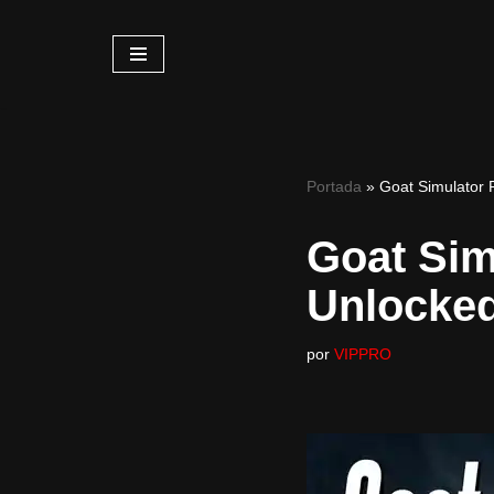
Saltar
al
contenido
Portada
»
Goat Simulator
Goat Sim
Unlocke
por
VIPPRO