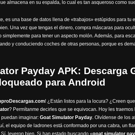
que almacena en su espalda, lo cual es tan asqueroso como su
 es una base de datos llena de «trabajos» estúpidos para tu e
ien. Una vez que tengas el dinero, compra máscaras para oculta
, o simplemente para tener un aspecto molón. Además, para esca
robando y conduciendo coches de otras personas, porque es dem
ator Payday APK: Descarga G
loqueado para Android
pproDescargas.com
! ¿Están listos para la locura? ¿Creen que 
ator
? Permítanme decirles que se equivocan. Hoy les traemos 
e puedan imaginar:
Goat Simulator Payday
. Olvídense de los a
í, el equipo de ladrones está conformado por una cabra, un flam
 Sí, leyeron bien. Si han estado buscando «
goat simulator pa