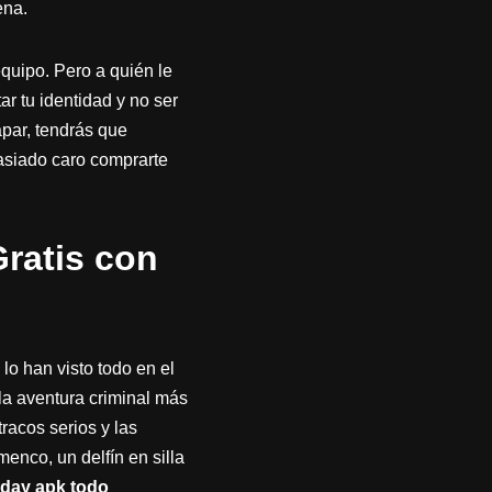
ena.
quipo. Pero a quién le
r tu identidad y no ser
par, tendrás que
asiado caro comprarte
ratis con
lo han visto todo en el
la aventura criminal más
tracos serios y las
enco, un delfín en silla
yday apk todo