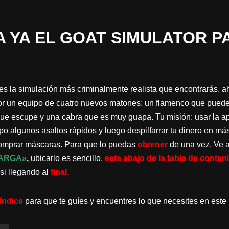
 YA EL GOAT SIMULATOR P
s la simulación más criminalmente realista que encontrarás, ah
 un equipo de cuatro nuevos matones: un flamenco que puede vo
que escupe y una cabra que es muy guapa. Tu misión: usar la
po algunos asaltos rápidos y luego despilfarrar tu dinero en má
comprar máscaras. Para que lo puedas
obtener
de una vez. Ve 
ARGA»
,
ubicarlo es sencillo,
esta abajo de la tabla de conten
si llegando al
final.
índice
para que te guíes y encuentres lo que necesites en este 