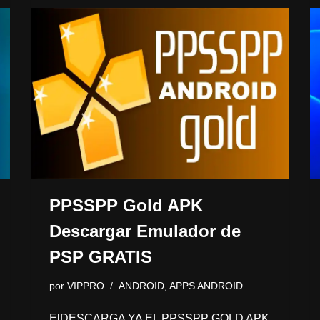
PPSSPP Gold APK
Descargar Emulador de
PSP GRATIS
por
VIPPRO
ANDROID
,
APPS ANDROID
ElDESCARGA YA EL PPSSPP GOLD APK