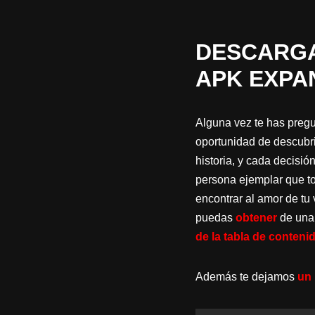
DESCARGA 
APK EXPA
Alguna vez te has pregu
oportunidad de descubrir
historia, y cada decisi
persona ejemplar que to
encontrar al amor de tu 
puedas
obtener
de una 
de la tabla de conteni
Además te dejamos
un 