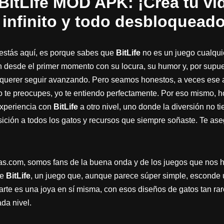
BitLife MOD APK: ¡Crea tu vid
 infinito y todo desbloqueado
estás aquí, es porque sabes que
BitLife
no es un juego cualqui
n desde el primer momento con su locura, su humor y, por supu
e querer seguir avanzando. Pero seamos honestos, a veces ese
 te preocupes, yo te entiendo perfectamente. Por eso mismo, 
experiencia con
BitLife
a otro nivel, uno donde la diversión no ti
sición a todos los gatos y recursos que siempre soñaste. Te ase
s.com, somos fans de la buena onda y de los juegos que nos 
de
BitLife
, un juego que, aunque parece súper simple, esconde 
arte es una joya en sí misma, con esos diseños de gatos tan rar
da nivel.