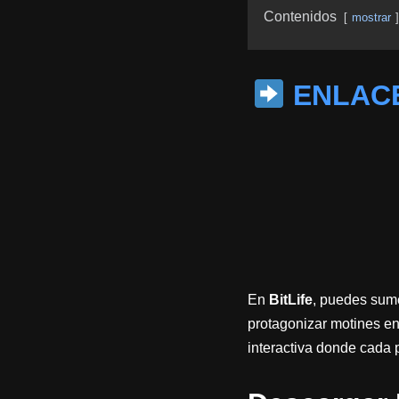
Contenidos
mostrar
ENLACE
En
BitLife
, puedes sume
protagonizar motines en
interactiva donde cada 