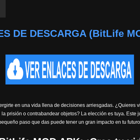
S DE DESCARGA (BitLife M
rgirte en una vida llena de decisiones arriesgadas. ¿Quieres vi
 la prisión o contrabandear objetos? La elección es tuya. Este 
pequeño paso que das puede tener un gran impacto en tu futuro