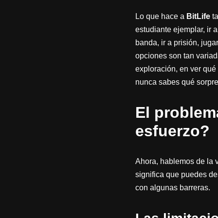
Lo que hace a
BitLife
ta
estudiante ejemplar, ir 
banda, ir a prisión, juga
opciones son tan variad
exploración, en ver qué
nunca sabes qué sorpres
El problema
esfuerzo?
Ahora, hablemos de la v
significa que puedes des
con algunas barreras.