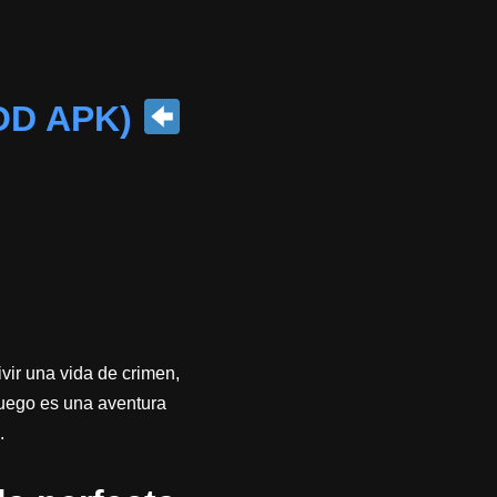
OD APK)
vir una vida de crimen,
juego es una aventura
.