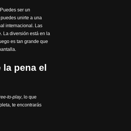
 Puedes ser un
, puedes unirte a una
nal internacional. Las
 La diversión está en la
juego es tan grande que
antalla.
 la pena el
ree-to-play
, lo que
leta, te encontrarás