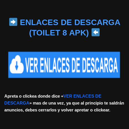
Saltar
ENLACES DE DESCARGA
al
contenido
(TOILET 8 APK)
Apreta o clickea donde dice «
VER ENLACES DE
DESCARGA
» mas de una vez, ya que al principio te saldrán
anuncios, debes cerrarlos y volver apretar o clickear.