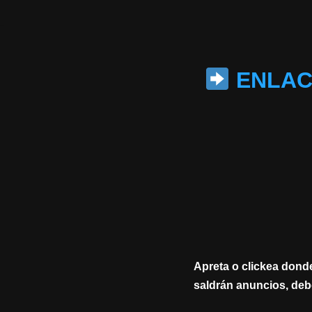
Saltar
al
ENLACE
contenido
Apreta o clickea donde
saldrán anuncios, debe